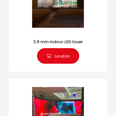
3.9 mm indoor LED louer
Rechercher des produits
Location