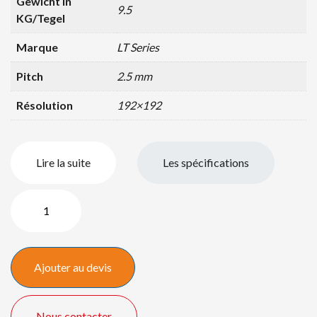
Gewicht in
9.5
KG/Tegel
Marque
LT Series
Pitch
2.5 mm
Résolution
192×192
Lire la suite
Les spécifications
quantité
de
Dalle
LT
Ajouter au devis
Series
2.5mm
Indoor
Nous contacter