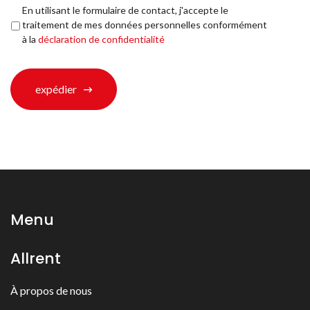
vous
Déclaration
En utilisant le formulaire de contact, j'accepte le
trouvé?
de
traitement de mes données personnelles conformément
*
confidentialité
*
à la
déclaration de confidentialité
expédier
Menu
Allrent
À propos de nous