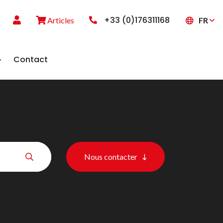
+33 (0)176311168
FR
Articles
Contact
Nous contacter