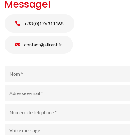
Message!
+33 (0)176311168
Rechercher des produits
contact@allrent.fr
Nom
*
Adresse
e-
mail
*
numéro
de
téléphone
*
Votre
message