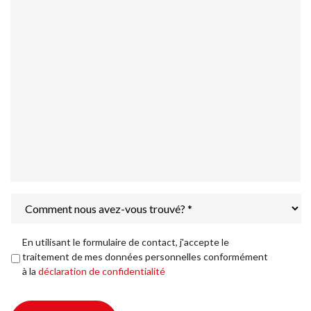
Comment
nous
avez-
vous
Déclaration
En utilisant le formulaire de contact, j'accepte le
trouvé?
de
traitement de mes données personnelles conformément
*
confidentialité
*
à la
déclaration de confidentialité