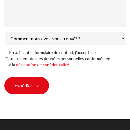
Comment
nous
avez-
vous
Déclaration
En utilisant le formulaire de contact, j'accepte le
trouvé?
de
traitement de mes données personnelles conformément
*
confidentialité
*
à la
déclaration de confidentialité
expédier