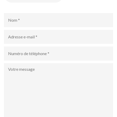
Nom
*
Adresse
e-
mail
*
numéro
de
téléphone
*
Votre
Rechercher des produits
message