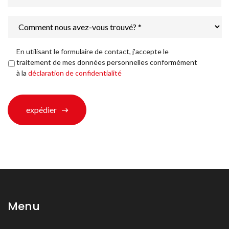
Comment
nous
avez-
vous
Déclaration
En utilisant le formulaire de contact, j'accepte le
trouvé?
de
traitement de mes données personnelles conformément
*
confidentialité
*
à la
déclaration de confidentialité
expédier
Menu