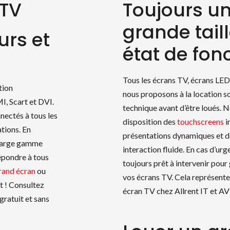
 TV
Toujours u
grande taill
urs et
état de fo
Tous les écrans TV, écrans LED,
tion
nous proposons à la location s
, Scart et DVI.
technique avant d’être loués. 
nectés à tous les
disposition des
touchscreens
i
tions. En
présentations dynamiques et d
 large gamme
interaction fluide. En cas d’urg
épondre à tous
toujours prêt à intervenir pou
rand écran
ou
vos écrans TV. Cela représente
t ! Consultez
écran TV chez Allrent IT et AV 
gratuit et sans