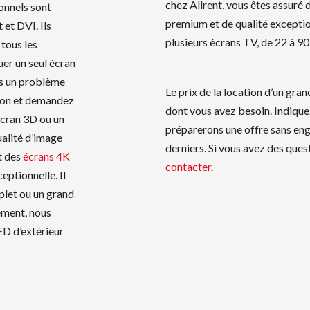
chez Allrent, vous êtes assuré
onnels sont
premium et de qualité exceptio
et DVI. Ils
plusieurs écrans TV, de 22 à 9
tous les
er un seul écran
as un problème
Le prix de la location d’un gr
tion et demandez
dont vous avez besoin. Indique
écran 3D ou un
préparerons une offre sans en
ualité d’image
derniers. Si vous avez des quest
t des
écrans 4K
contacter
.
eptionnelle. Il
plet ou un grand
ement, nous
ED d’extérieur