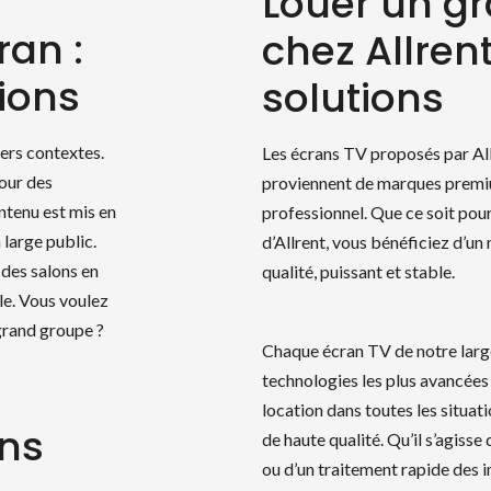
Louer un g
ran :
chez Allrent
ions
solutions
ers contextes.
Les écrans TV proposés par All
our des
proviennent de marques premiu
ntenu est mis en
professionnel. Que ce soit pou
 large public.
d’Allrent, vous bénéficiez d’un
des salons en
qualité, puissant et stable.
le. Vous voulez
grand groupe ?
Chaque écran TV de notre large
technologies les plus avancées
location dans toutes les situat
ans
de haute qualité. Qu’il s’agiss
ou d’un traitement rapide des 