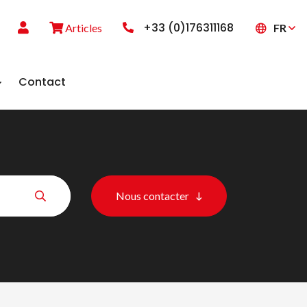
+33 (0)176311168
FR
Articles
Contact
Nous contacter