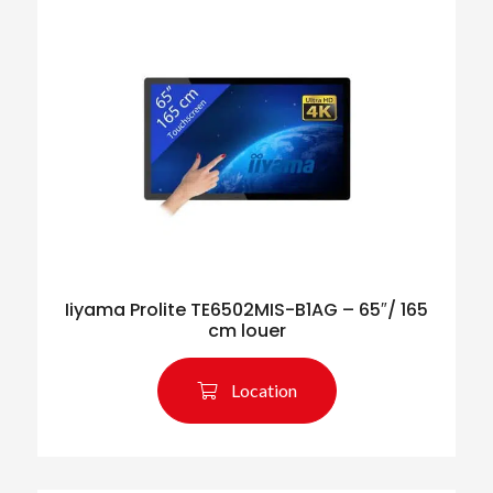
Iiyama Prolite TE6502MIS-B1AG – 65″/ 165
cm louer
Location