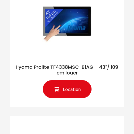
Rechercher des produits
Iiyama Prolite TF4338MSC-B1AG – 43″/ 109
cm louer
Location