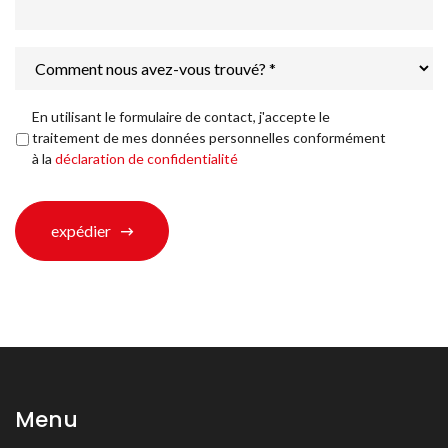
Comment
nous
avez-
vous
Déclaration
En utilisant le formulaire de contact, j'accepte le
trouvé?
de
traitement de mes données personnelles conformément
*
confidentialité
*
à la
déclaration de confidentialité
expédier
Menu