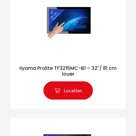
Iiyama Prolite TF3215MC-B1 – 32″/ 81 cm
louer
Location