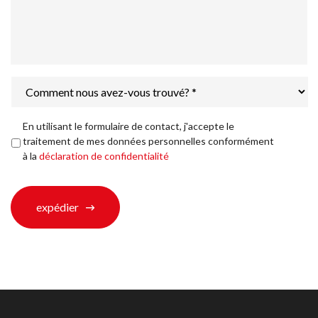
Comment
nous
avez-
vous
Déclaration
En utilisant le formulaire de contact, j'accepte le
trouvé?
de
traitement de mes données personnelles conformément
*
confidentialité
*
à la
déclaration de confidentialité
expédier