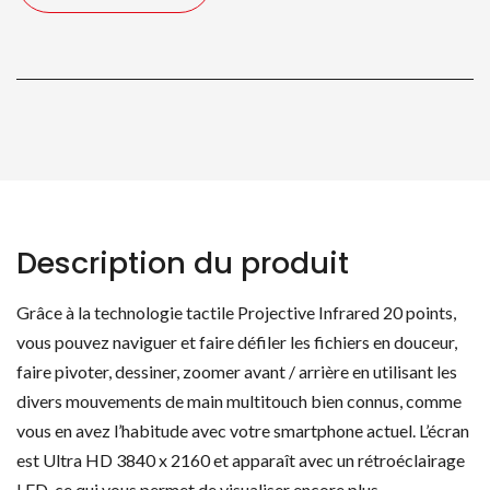
86"/
218
cm
Description du produit
Grâce à la technologie tactile Projective Infrared 20 points,
vous pouvez naviguer et faire défiler les fichiers en douceur,
faire pivoter, dessiner, zoomer avant / arrière en utilisant les
divers mouvements de main multitouch bien connus, comme
vous en avez l’habitude avec votre smartphone actuel. L’écran
est Ultra HD 3840 x 2160 et apparaît avec un rétroéclairage
LED, ce qui vous permet de visualiser encore plus