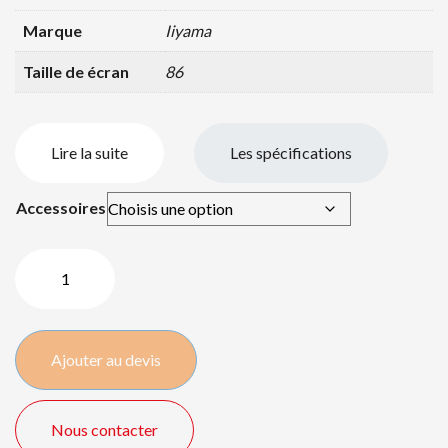
Marque
Iiyama
Taille de écran
86
Lire la suite
Les spécifications
Accessoires
quantité
de
Iiyama
Prolite
Ajouter au devis
TE8602MIS-
B1AG
-
Nous contacter