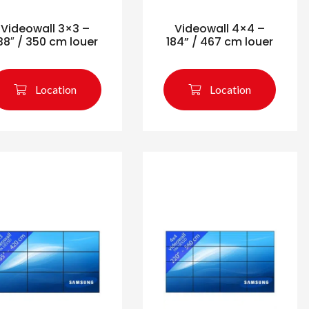
Videowall 3×3 –
Videowall 4×4 –
38″ / 350 cm louer
184” / 467 cm louer
Location
Location