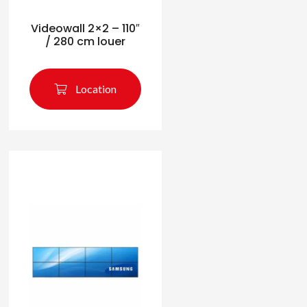
Videowall 2×2 – 110″
/ 280 cm louer
Location