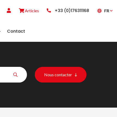
+33 (0)176311168
FR
Articles
Contact
Nous contacter