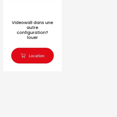
Videowall dans une
autre
configuration?
louer
Location
its