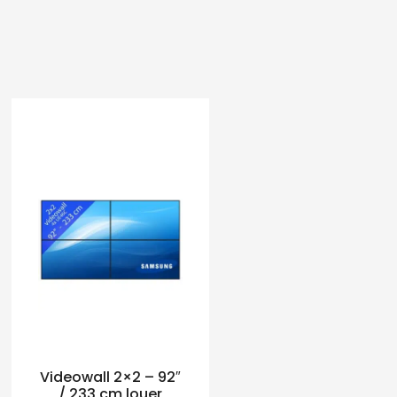
Videowall 2×2 – 92″
/ 233 cm louer