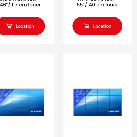
46″/ 117 cm louer
55″/140 cm louer
Location
Location