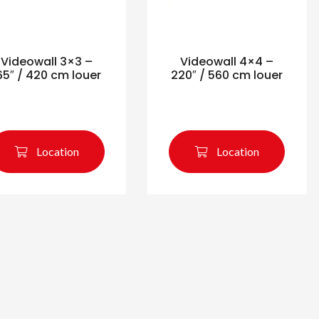
Videowall 3×3 –
Videowall 4×4 –
65″ / 420 cm louer
220″ / 560 cm louer
Location
Location
chercher des produ