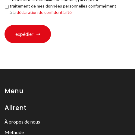
trouvé?
de
traitement de mes données personnelles conformément
*
confidentialité
*
à la
déclaration de confidentialité
expédier
Menu
Allrent
À propos de nous
Méthode