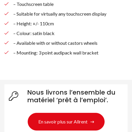
– Touchscreen table
– Suitable for virtually any touchscreen display
– Height: +/- 110cm
– Colour: satin black
– Available with or without castors wheels
– Mounting: 3 point audipack wall bracket
Nous livrons l’ensemble du
matériel ‘prêt à l’emploi’.
Rechercher des produits
En savoir plus sur Allrent