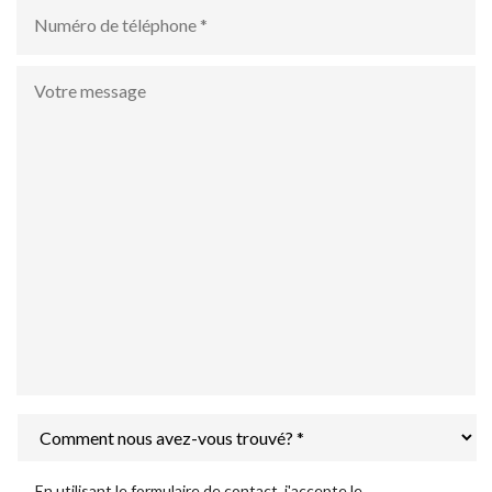
numéro
de
téléphone
*
Votre
message
Comment
nous
avez-
vous
Déclaration
En utilisant le formulaire de contact, j'accepte le