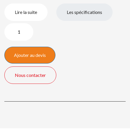
Lire la suite
Les spécifications
quantité
de
55"
Interactieve
Ajouter au devis
touch
kiosk
Nous contacter