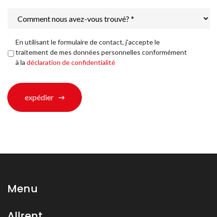
Comment
nous
avez-
vous
Déclaration
En utilisant le formulaire de contact, j'accepte le
trouvé?
de
traitement de mes données personnelles conformément
*
confidentialité
*
à la
déclaration de confidentialité
expédier
Menu
Allrent