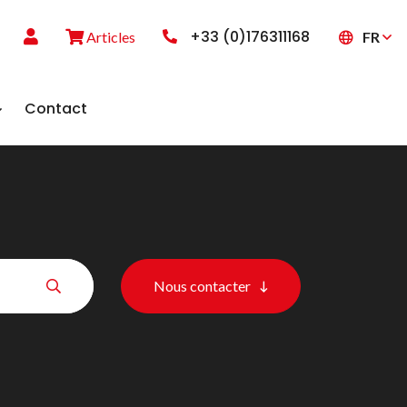
+33 (0)176311168
FR
Articles
Contact
Nous contacter