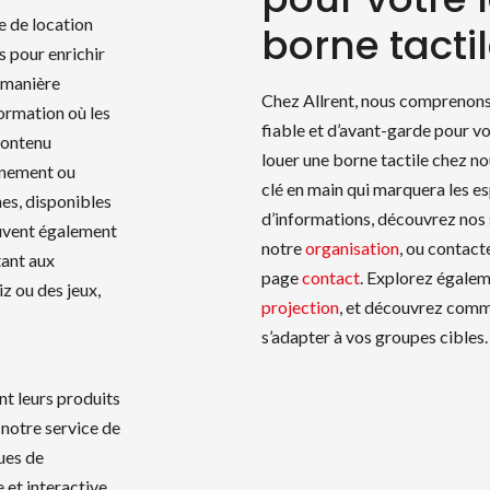
ce de location
borne tactil
s pour enrichir
 manière
Chez Allrent, nous comprenons
formation où les
fiable et d’avant-garde pour v
contenu
louer une borne tactile chez no
énement ou
clé en main qui marquera les esp
es, disponibles
d’informations, découvrez nos
euvent également
notre
organisation
, ou contac
tant aux
page
contact
. Explorez égalem
z ou des jeux,
projection
, et découvrez comm
s’adapter à vos groupes cibles.
nt leurs produits
 notre service de
ques de
 et interactive