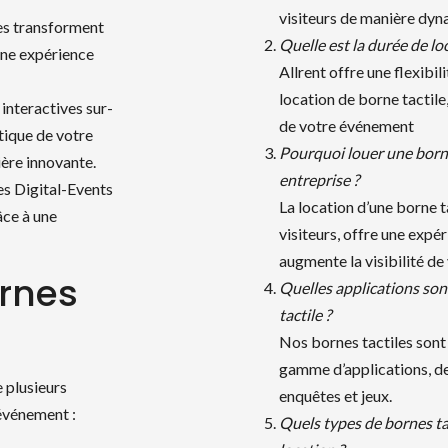
visiteurs de manière dyn
les transforment
Quelle est la durée de lo
 une expérience
Allrent offre une flexibil
location de borne tactile
interactives sur-
de votre événement
tique de votre
Pourquoi louer une born
ère innovante.
entreprise ?
es Digital-Events
La location d’une borne 
âce à une
visiteurs, offre une expér
augmente la visibilité de
rnes
Quelles applications so
tactile ?
Nos bornes tactiles sont
gamme d’applications, de
e plusieurs
enquêtes et jeux.
 événement :
Quels types de bornes tac