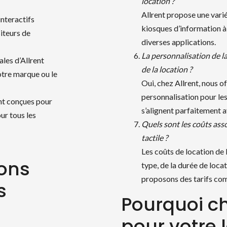
location ?
Allrent propose une varié
interactifs
kiosques d’information à
iteurs de
diverses applications.
La personnalisation de la 
ales d’Allrent
de la location ?
otre marque ou le
Oui, chez Allrent, nous o
personnalisation pour les 
ont conçues pour
s’alignent parfaitement
our tous les
Quels sont les coûts asso
tactile ?
Les coûts de location de 
ions
type, de la durée de loca
proposons des tarifs com
s
Pourquoi cho
pour votre 