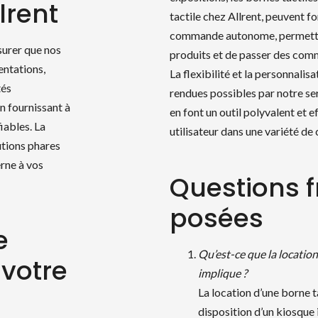
lrent
tactile chez Allrent, peuvent 
commande autonome, permettant
surer que nos
produits et de passer des co
entations,
La flexibilité et la personnalisa
tés
rendues possibles par notre ser
n fournissant à
en font un outil polyvalent et 
iables. La
utilisateur dans une variété de
utions phares
rne à vos
Questions
posées
e
Qu’est-ce que la location
 votre
chercher des produ
implique ?
La location d’une borne 
disposition d’un kiosque