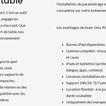
 table
l’installation, du paramétrage e
concentrez sur votre événemen
rt. C’est un outil
, engage les
ce d’accueil. Que
Les avantages de louer chez All
t de table, nos
nvironnement
Bornes iPad disponibles
Gamme complète : kiosqu
et cases
mporte quel
iPads et tablettes tactil
el, zone
(langue, apps, contenu)
os supports de
Livraison, installation et
compactes,
Support 24h/24, 7j/7 pend
de réunion ou des
Location flexible : à la j
patible avec les
durée souhaitée
nières
Uniquement des marques 