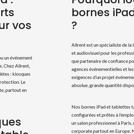
rts
bornes iPad
ur vos
?
Allrent est un spécialiste de l
et audiovisuel pour les profess
 ou un événement
que partenaire de confiance pou
. Chez Allrent,
agences événementielles et les
ètes : kiosques
exigences d’un projet événementi
rotection. Le
absolue, grande quantité dispon
te, partout en
Nos bornes iPad et tablettes ta
configurées et prêtes à l’emplo
ques
un salon professionnel à Paris
corporate partout en Europe. 