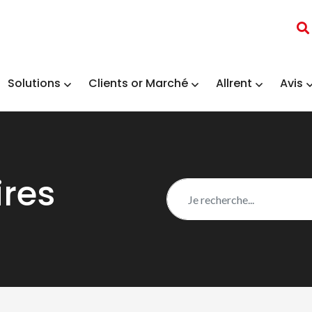
Solutions
Clients or Marché
Allrent
Avis
ires