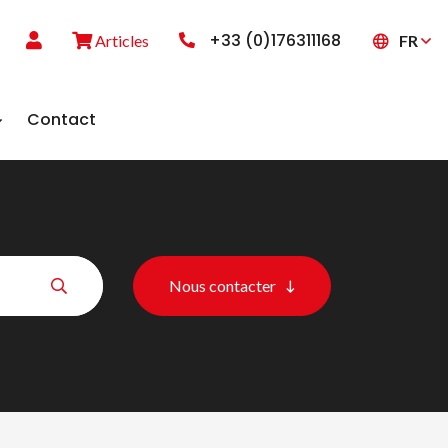
+33 (0)176311168
FR
Articles
Contact
Nous contacter