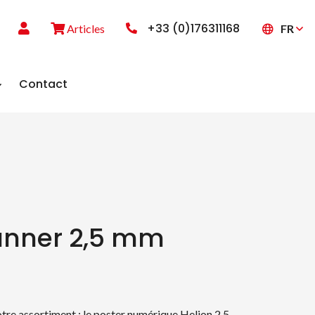
+33 (0)176311168
FR
Articles
Contact
anner 2,5 mm
re assortiment : le poster numérique Helion 2,5