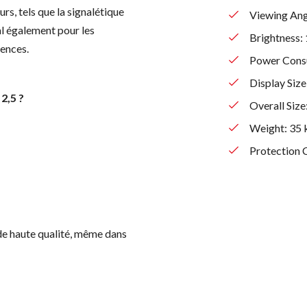
rs, tels que la signalétique
Viewing Ang
éal également pour les
Brightness:
rences.
Power Cons
Display Siz
2,5 ?
Overall Size
Weight: 35 
Protection C
 de haute qualité, même dans