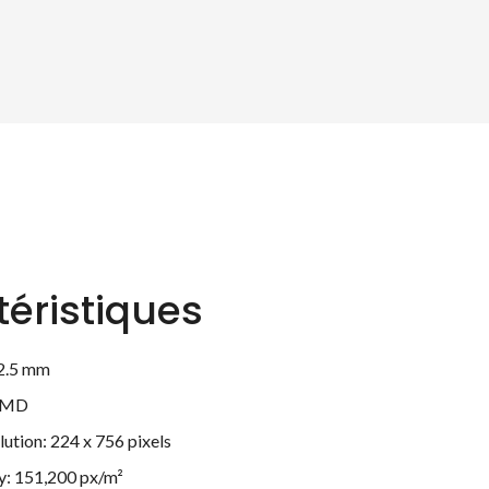
éristiques
 2.5 mm
 SMD
ution: 224 x 756 pixels
ty: 151,200 px/m²