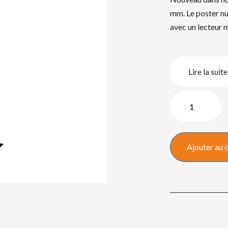
mm. Le poster n
avec un lecteur m
Lire la suite
quantité
de
LED
banner
Ajouter au 
2,5
mm