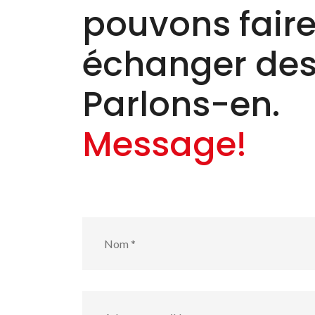
pouvons faire 
échanger des
Parlons-en.
Message!
Nom
*
Adresse
e-