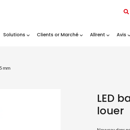
Solutions
Clients or Marché
Allrent
Avis
,5 mm
LED b
louer
Nouveau dans not