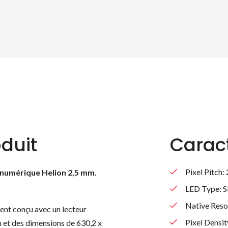
duit
Caract
Pixel Pitch:
 numérique Helion 2,5 mm.
LED Type:
Native Resol
ent conçu avec un lecteur
Pixel Densi
m et des dimensions de 630,2 x