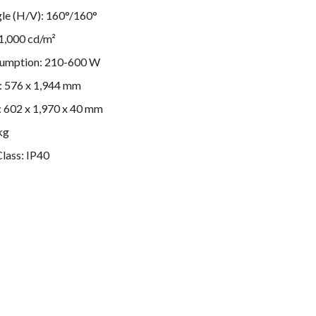
le (H/V): 160°/160°
 1,000 cd/m²
umption: 210-600 W
e: 576 x 1,944 mm
: 602 x 1,970 x 40 mm
kg
lass: IP40