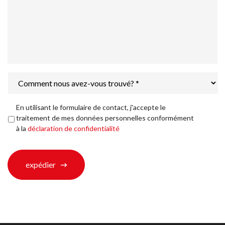
Comment
nous
avez-
vous
Déclaration
En utilisant le formulaire de contact, j'accepte le
trouvé?
de
traitement de mes données personnelles conformément
*
confidentialité
*
à la
déclaration de confidentialité
expédier