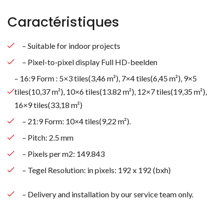
Caractéristiques
– Suitable for indoor projects
– Pixel-to-pixel display Full HD-beelden
– 16:9 Form : 5×3 tiles(3,46 m²), 7×4 tiles(6,45 m²), 9×5
tiles(10,37 m²), 10×6 tiles(13.82 m²), 12×7 tiles(19,35 m²),
16×9 tiles(33,18 m²)
– 21:9 Form: 10×4 tiles(9,22 m²).
– Pitch: 2.5 mm
Rechercher des produits
– Pixels per m2: 149.843
– Tegel Resolution: in pixels: 192 x 192 (bxh)
– Delivery and installation by our service team only.