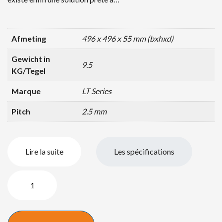
Afmeting
496 x 496 x 55 mm (bxhxd)
Gewicht in
9.5
KG/Tegel
Marque
LT Series
Pitch
2.5 mm
Lire la suite
Les spécifications
quantité
de
LED
Wall