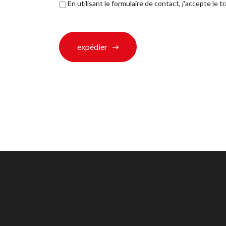
Déclaration
En utilisant le formulaire de contact, j'accepte 
de
confidentialité
*
expédier