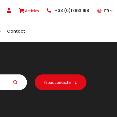
+33 (0)176311168
FR
Articles
Contact
Nous contacter