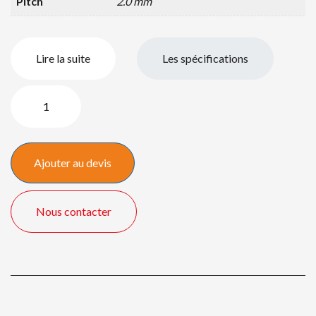
Pitch
2.0 mm
Lire la suite
Les spécifications
quantité
de
2,0
LED
Ajouter au devis
Wall
4,50
x
Nous contacter
2,50
mètres