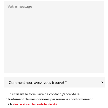
Votre
message
Comment
nous
avez-
vous
Déclaration
En utilisant le formulaire de contact, j'accepte le
trouvé?
de
traitement de mes données personnelles conformément
*
confidentialité
*
à la
déclaration de confidentialité