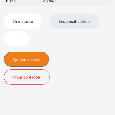
Pitch
2.0 mm
Lire la suite
Les spécifications
quantité
de
2,0
LED
Ajouter au devis
Wall
6,00
x
Nous contacter
3,00
mètres