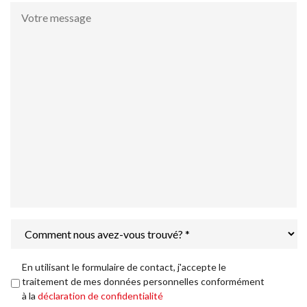
Votre
message
Comment
nous
avez-
vous
Déclaration
En utilisant le formulaire de contact, j'accepte le
trouvé?
de
traitement de mes données personnelles conformément
*
confidentialité
*
à la
déclaration de confidentialité