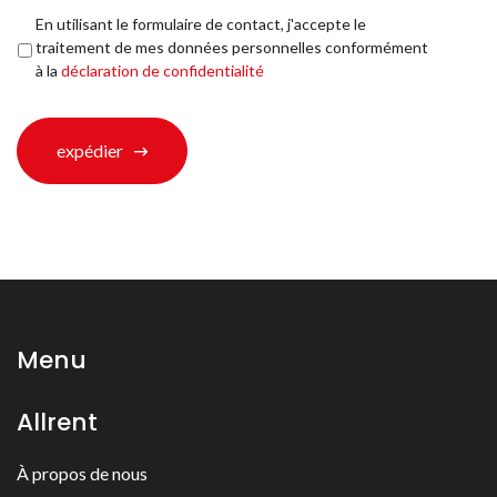
vous
Déclaration
En utilisant le formulaire de contact, j'accepte le
trouvé?
de
traitement de mes données personnelles conformément
*
confidentialité
*
à la
déclaration de confidentialité
expédier
Menu
Allrent
À propos de nous