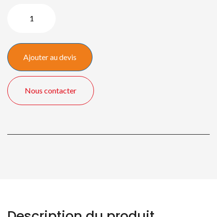
quantité
de
Epson
EB-
Ajouter au devis
PU2120W
Nous contacter
Description du produit