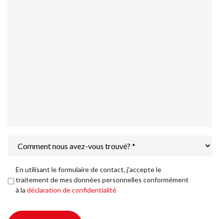
Comment
nous
avez-
vous
Déclaration
En utilisant le formulaire de contact, j'accepte le
trouvé?
de
traitement de mes données personnelles conformément
*
confidentialité
*
à la
déclaration de confidentialité