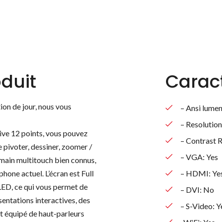
duit
Caract
ion de jour, nous vous
– Ansi lume
– Resolutio
tive 12 points, vous pouvez
– Contrast R
e pivoter, dessiner, zoomer /
– VGA: Yes
main multitouch bien connus,
one actuel. L’écran est Full
– HDMI: Ye
LED, ce qui vous permet de
– DVI: No
entations interactives, des
– S-Video: Y
st équipé de haut-parleurs