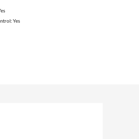
Yes
ntrol: Yes
its