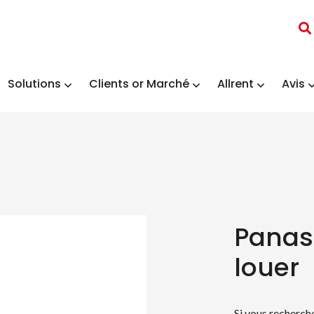
Solutions
Clients or Marché
Allrent
Avis
Panas
louer
Si vous recherche