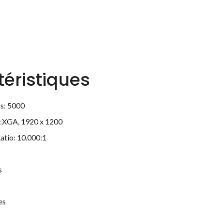
éristiques
ns: 5000
n:XGA, 1920 x 1200
atio: 10.000:1
s
es