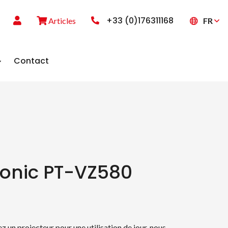
+33 (0)176311168
FR
Articles
Contact
onic PT-VZ580
z un projecteur pour une utilisation de jour, nous