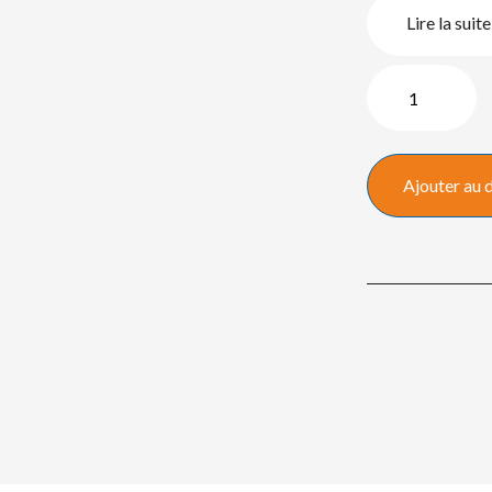
Lire la suite
quantité
de
Panasonic
PT-
Ajouter au 
VZ580