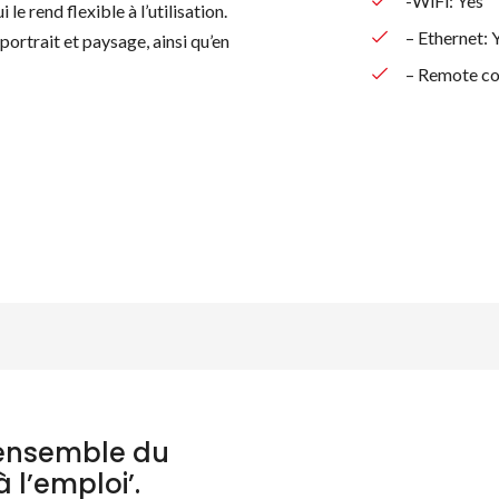
-WiFi: Yes
e rend flexible à l’utilisation.
– Ethernet: 
rtrait et paysage, ainsi qu’en
– Remote co
chercher des produ
’ensemble du
à l’emploi’.