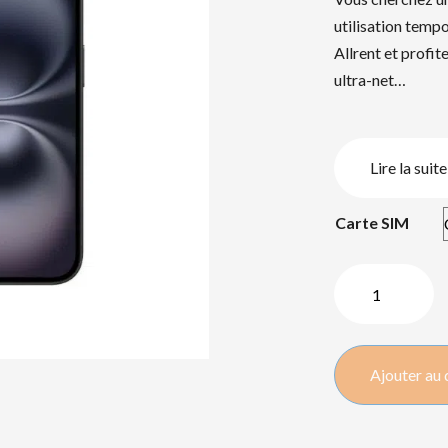
utilisation temp
Allrent et profi
ultra-net…
Lire la suite
Carte SIM
quantité
de
Iphone
16
Ajouter au 
128
GB
(noir)