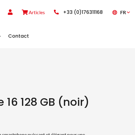
+33 (0)176311168
FR
Articles
Contact
 16 128 GB (noir)
 smartphone puissant et élégant pour une