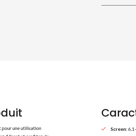
duit
Caract
pour une utilisation
Screen
: 6.