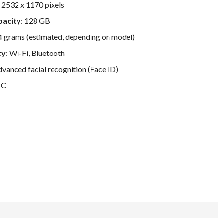
: 2532 x 1170 pixels
pacity
: 128 GB
4 grams (estimated, depending on model)
ty
: Wi-Fi, Bluetooth
dvanced facial recognition (Face ID)
-C