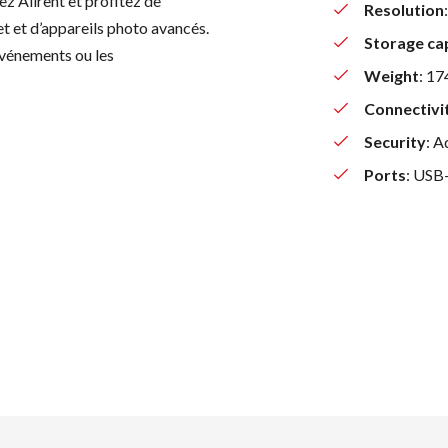
z Allrent et profitez de
Resolution
t et d’appareils photo avancés.
Storage ca
 événements ou les
Weight
: 17
Connectivi
Security
: A
Ports
: USB