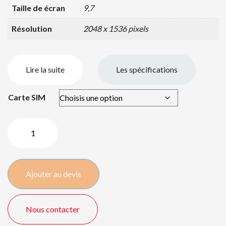
Taille de écran
9,7
Résolution
2048 x 1536 pixels
Lire la suite
Les spécifications
Carte SIM
quantité
de
Apple
iPad
Ajouter au devis
2017
32GB
Wifi
Nous contacter
+