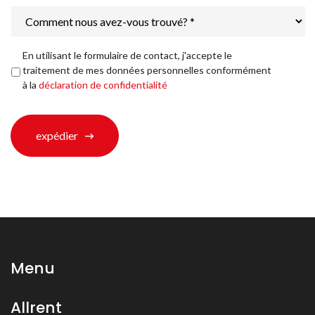
Comment
nous
avez-
vous
Déclaration
En utilisant le formulaire de contact, j'accepte le
trouvé?
de
traitement de mes données personnelles conformément
*
confidentialité
*
à la
déclaration de confidentialité
expédier
Menu
Allrent