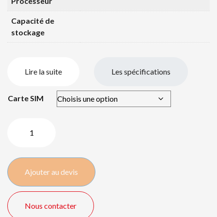
Processeur
Capacité de
stockage
Lire la suite
Les spécifications
Carte SIM
quantité
de
iPad
Pro
Ajouter au devis
12.9″
64
GB
Nous contacter
(3e