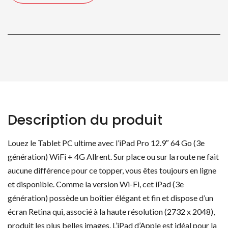
gen)
WiFi
+
4G
Description du produit
Louez le Tablet PC ultime avec l’iPad Pro 12.9″ 64 Go (3e
génération) WiFi + 4G Allrent. Sur place ou sur la route ne fait
aucune différence pour ce topper, vous êtes toujours en ligne
et disponible. Comme la version Wi-Fi, cet iPad (3e
génération) possède un boîtier élégant et fin et dispose d’un
écran Retina qui, associé à la haute résolution (2732 x 2048),
produit les plus belles images. L’iPad d’Apple est idéal pour la