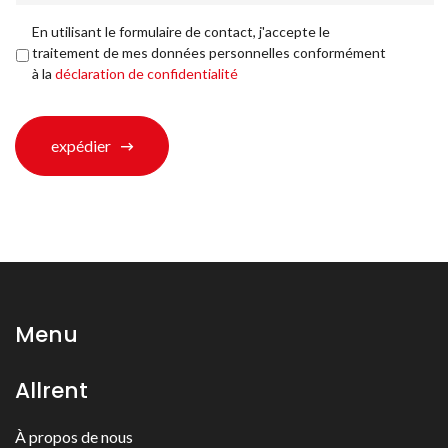
avez-
vous
Déclaration
En utilisant le formulaire de contact, j'accepte le
trouvé?
de
traitement de mes données personnelles conformément
*
confidentialité
*
à la
déclaration de confidentialité
expédier
Menu
Allrent
À propos de nous