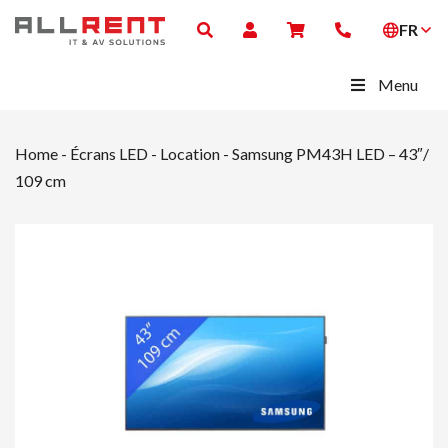
FR
Menu
Home
-
Écrans LED - Location
-
Samsung PM43H LED – 43″/
109 cm