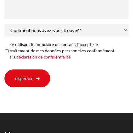
Comment
nous
avez-
vous
Déclaration
En utilisant le formulaire de contact, j'accepte le
trouvé?
de
traitement de mes données personnelles conformément
*
confidentialité
*
à la
déclaration de confidentialité
expédier