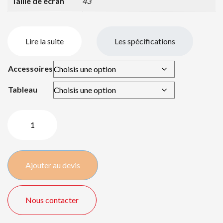
Taille de écran
43
Lire la suite
Les spécifications
Accessoires
Tableau
quantité
de
Samsung
PM43H
Ajouter au devis
LED
-
43"/
Nous contacter
109