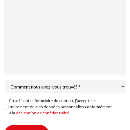
Comment
nous
avez-
vous
Déclaration
En utilisant le formulaire de contact, j'accepte le
trouvé?
de
traitement de mes données personnelles conformément
*
confidentialité
*
à la
déclaration de confidentialité