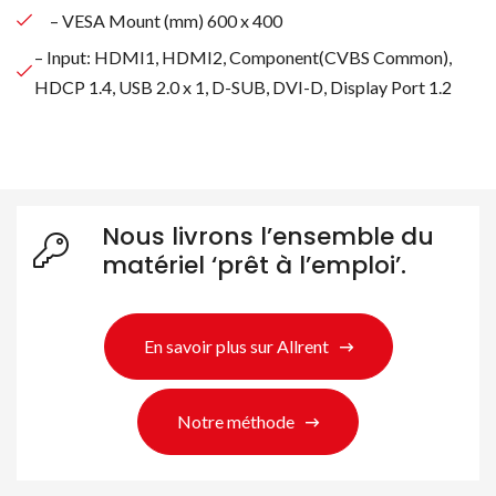
– VESA Mount (mm) 600 x 400
– Input: HDMI1, HDMI2, Component(CVBS Common),
HDCP 1.4, USB 2.0 x 1, D-SUB, DVI-D, Display Port 1.2
Nous livrons l’ensemble du
matériel ‘prêt à l’emploi’.
En savoir plus sur Allrent
Rechercher des produits
Notre méthode