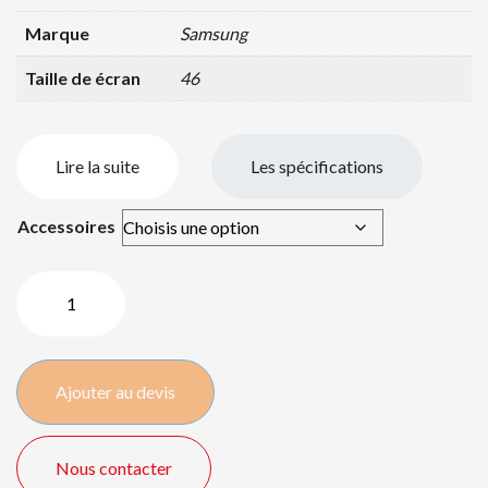
Marque
Samsung
Taille de écran
46
Lire la suite
Les spécifications
Accessoires
quantité
de
Samsung
OH46F
Ajouter au devis
Outdoor
-
46″/117cm
Nous contacter