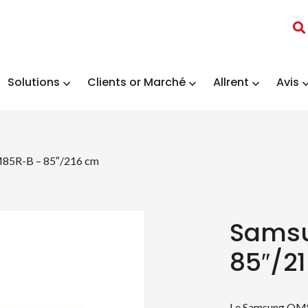
Solutions
Clients or Marché
Allrent
Avis
85R-B – 85″/216 cm
Sams
85″/21
Le Samsung QM85R