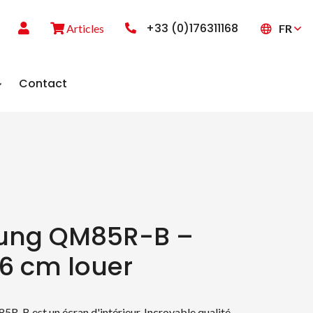
+33 (0)176311168
FR
Articles
Contact
ung QM85R-B –
6 cm louer
-B est un écran d'intérieur. Incroyable qualité