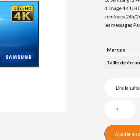
d'image 4K UHD,
continues 24h/24
les messages Pa
Marque
Taille de écran
Lire la suite
quantité
de
Samsung
QM85R-
Ajouter au 
B