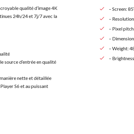
ncroyable qualité d’image 4K
– Screen: 8
inues 24h/24 et 7j/7 avec la
– Resolutio
– Pixel pitc
– Dimension
– Weight: 4
alité
– Brightness
le source d’entrée en qualité
 manière nette et détaillée
Player S6 et au puissant