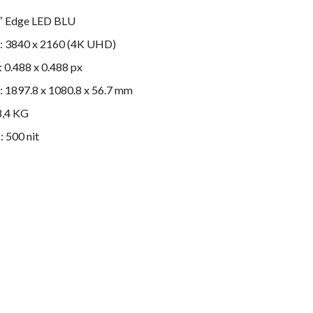
5″ Edge LED BLU
n: 3840 x 2160 (4K UHD)
h: 0.488 x 0.488 px
: 1897.8 x 1080.8 x 56.7 mm
8,4 KG
: 500 nit