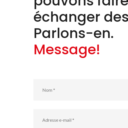
pouvons faire 
échanger des
Parlons-en.
Message!
Nom
*
Adresse
e-
mail
*