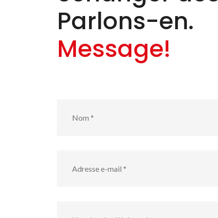
Parlons-en.
Message!
Nom
*
Adresse
e-
mail
*
numéro
de