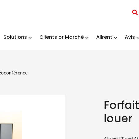
Solutions
Clients or Marché
Allrent
Avis
déoconférence
Forfai
louer
Allrent IT and A