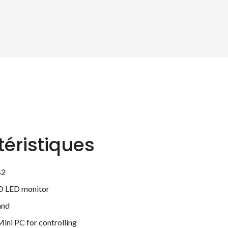
éristiques
42
HD LED monitor
and
Mini PC for controlling