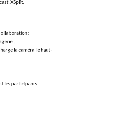
st, XSplit.
collaboration ;
gerie ;
harge la caméra, le haut-
t les participants.
chercher des produ