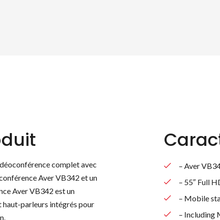
duit
Caract
vidéoconférence complet avec
– Aver VB3
éoconférence Aver VB342 et un
– 55″ Full 
ence Aver VB342 est un
– Mobile st
 haut-parleurs intégrés pour
– Including 
n.