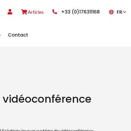
+33 (0)176311168
FR
Articles
Contact
t vidéoconférence
V Solutions loue un système de vidéoconférence