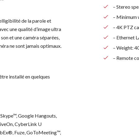
– Stereo sp
– Minimum w
ligibilité de la parole et
– 4K PTZ c
ec une qualité d’image ultra
e son et une caméra séparées,
– Ethernet L
 caméra ne sont jamais optimaux.
– Weight: 4
– Remote co
re installé en quelques
 Skype™, Google Hangouts,
 LiveOn, CyberLink U
ebEx®, Fuze, GoToMeeting™,