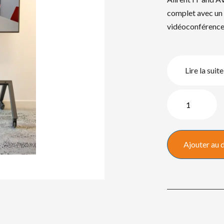
complet avec un 
vidéoconférence
Lire la suite
quantité
de
Forfait
vidéoconférence
Ajouter au 