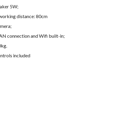
eaker 5W;
orking distance: 80cm
amera;
AN connection and Wifi built-in;
0kg.
ntrols included