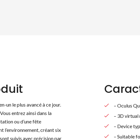
duit
Caract
-un le plus avancé à ce jour.
– Oculus Que
 Vous entrez ainsi dans la
– 3D virtual
ntation ou d’une fête
– Device typ
t l’environnement, créant six
– Suitable f
sont suivis avec précision par