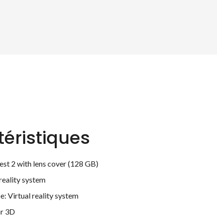
éristiques
st 2 with lens cover (128 GB)
 reality system
e: Virtual reality system
or 3D