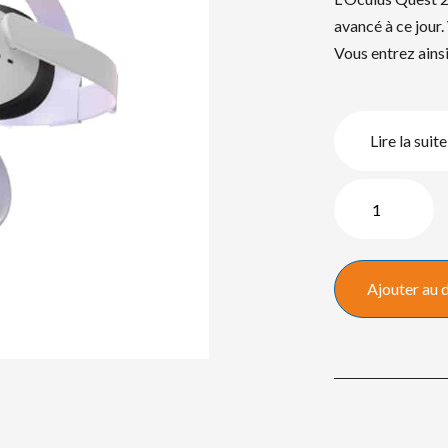
avancé à ce jour.
Vous entrez ainsi
Lire la suite
quantité
de
Oculus
Quest
Ajouter au 
2
128GB