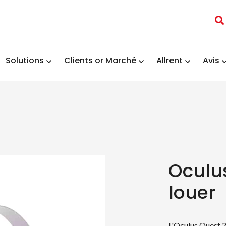
Solutions
Clients or Marché
Allrent
Avis
Oculu
louer
L'Oculus Quest 2