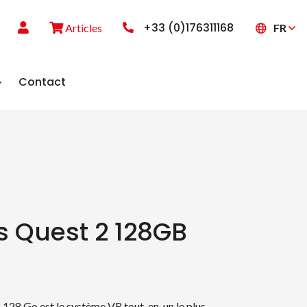
+33 (0)176311168
FR
Articles
Contact
s Quest 2 128GB
 128 Go est le système VR tout-en-un le plus