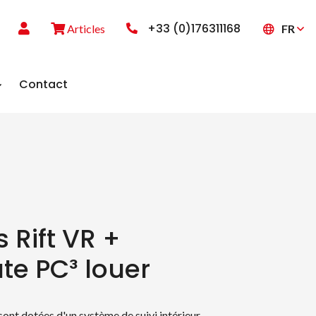
+33 (0)176311168
FR
Articles
Contact
 Rift VR +
te PC³ louer
sont dotées d'un système de suivi intérieur-