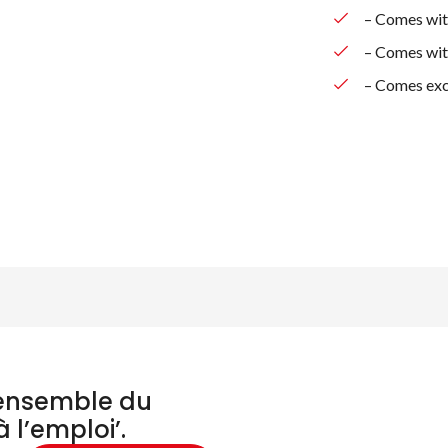
– Comes wi
– Comes wit
– Comes excl
chercher des produ
’ensemble du
à l’emploi’.