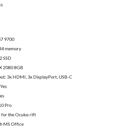
ts
 i7 9700
R4 memory
2 SSD
TX 2080 8GB
put: 3x HDMI, 3x DisplayPort, USB-C
 Yes
Yes
10 Pro
for the Oculus rift
h MS Office