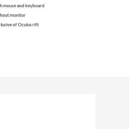
th mouse and keyboard
hout monitor
usive of Oculus rift
its