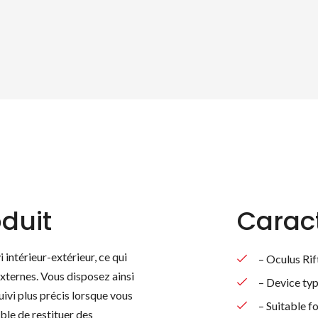
duit
Caract
 intérieur-extérieur, ce qui
– Oculus Rif
externes. Vous disposez ainsi
– Device typ
ivi plus précis lorsque vous
– Suitable f
able de restituer des