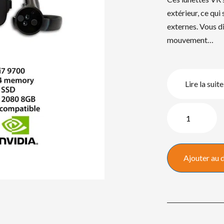
extérieur, ce qui
externes. Vous di
mouvement…
Lire la suite
quantité
de
Oculus
Rift
Ajouter au 
VR
+
Ultimate
PC³