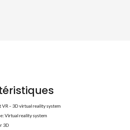
éristiques
t VR – 3D virtual reality system
e: Virtual reality system
or 3D