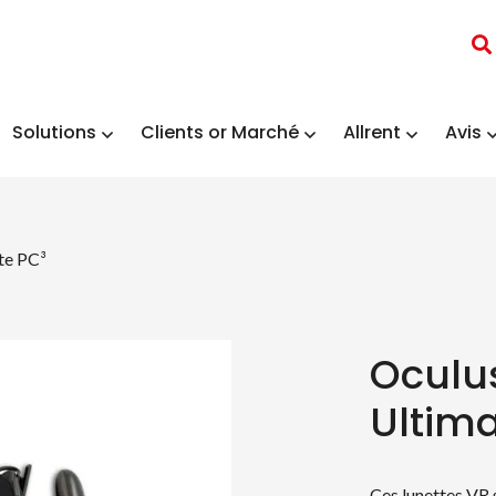
Solutions
Clients or Marché
Allrent
Avis
te PC³
Oculus
Ultima
Ces lunettes VR 