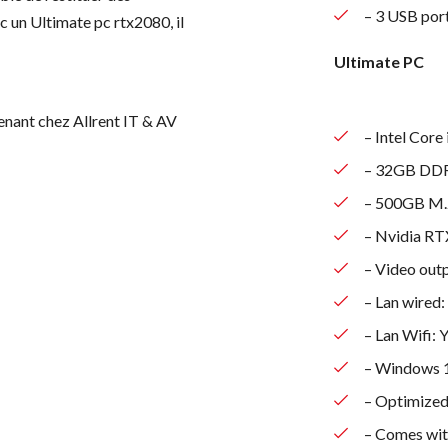
– 3 USB por
c un Ultimate pc rtx2080, il
Ultimate PC
enant chez Allrent IT & AV
– Intel Core
– 32GB DD
– 500GB M.
– Nvidia R
– Video out
– Lan wired:
– Lan Wifi: 
– Windows 
– Optimized 
– Comes wit