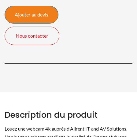
Webcam
4K
Ajouter au devis
Nous contacter
Description du produit
Louez une webcam 4k auprès d’Allrent IT and AV Solutions.
Une bonne webcam améliore la qualité de l’image et du son