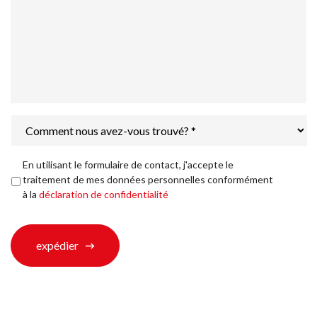
Comment
nous
avez-
vous
Déclaration
En utilisant le formulaire de contact, j'accepte le
trouvé?
de
traitement de mes données personnelles conformément
*
confidentialité
*
à la
déclaration de confidentialité
expédier